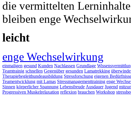
die vermittelten Lerninhalt
bleiben enge Wechselwirku
leicht
enge Wechselwirkung
einmaligen
gesund
Kunden
Nachlassen
Grundlage
Wissensvermittlu
Teamtrainig
schnellen
Gegenüber
gesunden
Lamatrekking
überwinde
Therapiebegleithundeausbildung
Stressforschung
eigenen Bedürfniss
Teamentwicklung
mit Lamas
Stressmanagementtraining
enge Wechse
Sinnen
körperlicher Spannung
Lebensfreude
Ausdauer
Jugend
mitzu
Progressiven Muskelrelaxation
reflexion
brauchen
Workshop
stressb